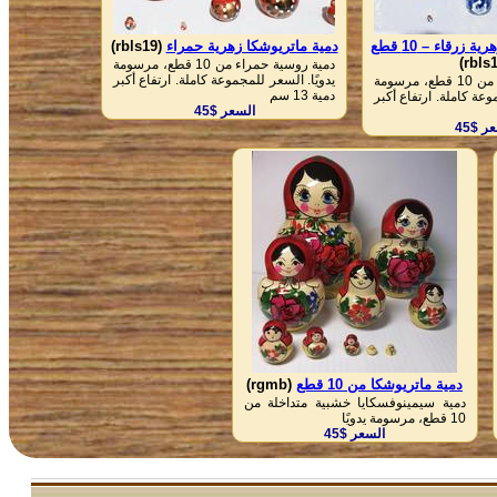
 زرقاء – 10 قطع
دمية ماتريوشكا زهرية حمراء
(rbls19)
دمية روسية حمراء من 10 قطع، مرسومة
يدويًا. السعر للمجموعة كاملة. ارتفاع أكبر
دمية روسية زرقاء من 10 قطع، مرسومة
دمية 13 سم
وعة كاملة. ارتفاع أكبر
السعر $45
ر $45
دمية ماتريوشكا من 10 قطع
(rgmb)
دمية سيمينوفسكايا خشبية متداخلة من
10 قطع، مرسومة يدويًا
السعر $45