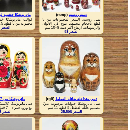
دمية روسية
(rsmp)
ماتريوشكا خشبية غي
دمى روسية، السعر لمجموعات من 5
قوالب ماتريوشكا خش
قطع بأحجام مختلفة. تنوع في الألوان
مجموعة من 5 قطع، 9.5 سم
والرسومات. ارتفاع أكبر دمية 8–10 سم
السعر $
السعر $9
دمى متداخلة بعائلة القطط
(rgli)
ماتريوشكا من 7 قطع
دمى ماتريوشكا حيوانات مرسومة يدويًا
دمى ماتريوشكا كلاسيك
بتصميم عائلة القطط، 5 قطع، 11 سم
مع ورود حمراء – 7 قطع، 16 سم
السعر $25.50
السعر $25