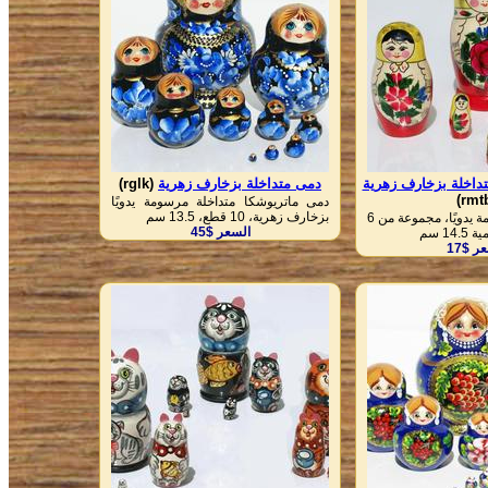
داخلة بزخارف زهرية
دمى متداخلة بزخارف زهرية
(rglk)
دمى ماتريوشكا متداخلة مرسومة يدويًا
بزخارف زهرية، 10 قطع، 13.5 سم
دمية روسية مرسومة يدويًا، مجموعة من 6
السعر $45
1 سم
ر $17