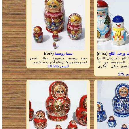
ا ورجل الثلج
(rmrz)
دمية روسية
(rork)
لثلج (أو رجل الثلج)
دمية روسية مرسومة يدويًا. السعر
والشجرة. السعر للمجموعة من 3،
لمجموعة من 5. ارتفاع أكبر دمية 9 سم
توضع داخل الأخرى.
السعر $14.50
ر $17