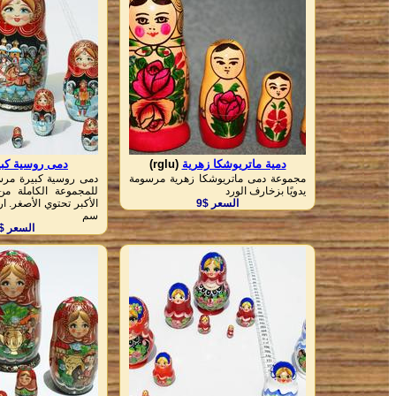
دمية ماتريوشكا زهرية
(rglu)
دمى روسية كبي
مجموعة دمى ماتريوشكا زهرية مرسومة
دمى روسية كبيرة مرسو
يدويًا بزخارف الورد
السعر $9
سم
السعر $85