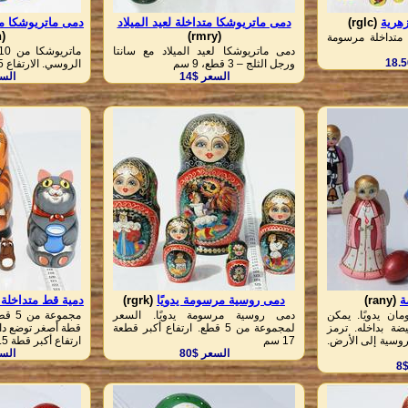
هرية
(rglc)
دمى ماتريوشكا متداخلة لعيد الميلاد
دمى ماتريوشكا مت
(rglh)
(rmry)
 متداخلة مرسومة
دمى ماتريوشكا لعيد الميلاد مع سانتا
ورجل الثلج – 3 قطع، 9 سم
الروسي. الارتفاع 13.5 سم
السعر $14
السع
ة
(rany)
دمى روسية مرسومة يدويًا
(rgrk)
دمية قط متداخلة
مان يدويًا. يمكن
دمى روسية مرسومة يدويًا. السعر
مجموع
ضة بداخله. ترمز
لمجموعة من 5 قطع. ارتفاع أكبر قطعة
قطة أصغر توضع داخ
روسية إلى الأرض.
17 سم
ارتفاع أكبر قطة 16.5 سم
السعر $80
السع
8