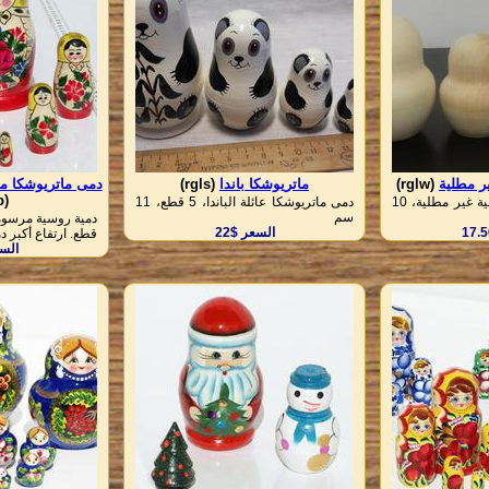
ر مطلية
(rglw)
ماتريوشكا باندا
(rgls)
دمى ماتريوشكا مت
(rmtb)
قوالب ماتريوشكا خشبية غير مطلية، 10
دمى ماتريوشكا عائلة الباندا، 5 قطع، 11
سم
السعر $22
قطع. ارتفاع أكبر دمية 4.5
السع