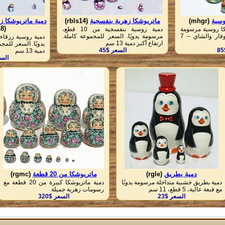
وسية
(mhgr)
ماتريوشكا زهرية بنفسجية
(rbls14)
دمية ماتريوشكا زهرية
(rbls18)
ا روسية مرسومة
دمية روسية بنفسجية من 10 قطع،
يدويًا مع مشهد الساموفار والشاي – 7
مرسومة يدويًا. السعر للمجموعة كاملة.
ارتفاع أكبر دمية 13 سم
يدويًا. السعر للمجم
السعر $45
دمية 13 سم
السع
دمية بطريق
(rgle)
ماتريوشكا من 20 قطعة
(rgmc)
دمية بطريق خشبية متداخلة مرسومة يدويًا
دمية ماتريوشكا كبيرة من 20 قطعة مع
مع قبعة عالية، 5 قطع، 11 سم
رسومات زهرية جميلة
السعر $23
السعر $320