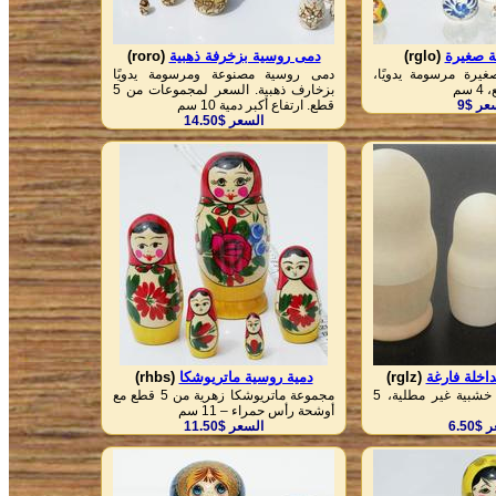
ة صغيرة
(rglo)
دمى روسية بزخرفة ذهبية
(roro)
يرة مرسومة يدويًا،
دمى روسية مصنوعة ومرسومة يدويًا
بزخارف ذهبية. السعر لمجموعات من 5
عر $9
قطع. ارتفاع أكبر دمية 10 سم
السعر $14.50
اخلة فارغة
(rglz)
دمية روسية ماتريوشكا
(rhbs)
قوالب ماتريوشكا خشبية غير مطلية، 5
مجموعة ماتريوشكا زهرية من 5 قطع مع
أوشحة رأس حمراء – 11 سم
$6.50
السعر $11.50