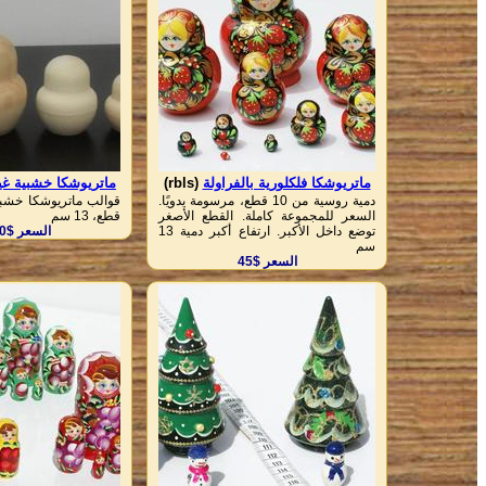
ماتريوشكا فلكلورية بالفراولة
(rbls)
ماتريوشكا خشبية غي
دمية روسية من 10 قطع، مرسومة يدويًا.
السعر للمجموعة كاملة. القطع الأصغر
قطع، 13 سم
توضع داخل الأكبر. ارتفاع أكبر دمية 13
السعر $17.50
سم
السعر $45