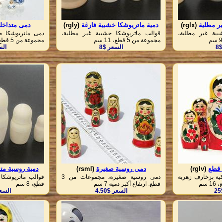
ر مطلية
(rglx)
دمية ماتريوشكا خشبية فارغة
(rgly)
دمى متداخل
بية غير مطلية،
قوالب ماتريوشكا خشبية غير مطلية،
دمى ماتريوشكا صغ
مجموعة من 5 قطع، 11 سم
مجموعة من 5 قطع، 4 سم
8
السعر $8
الس
(rglv)
دمى روسية صغيرة
(rsml)
دمية روسية متد
ية بزخارف زهرية
دمى روسية صغيرة، مجموعات من 3
قطع. ارتفاع أكبر دمية 7 سم
قطع، 8 سم
السعر $4.50
السعر 