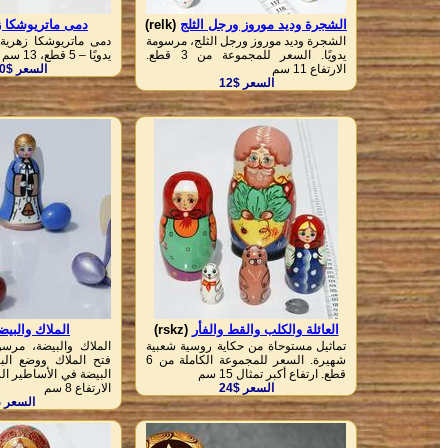
الشجرة وديد موروز ورجل الثلج
(relk)
دمى ماتريوشكا ز
الشجرة وديد موروز ورجل الثلج، مرسومة
دمى ماتريوشكا زهرية
يدويًا. السعر للمجموعة من 3 قطع.
يدويًا – 5 قطع، 13 سم
الارتفاع 11 سم
السعر $18.50
السعر $12
العائلة والكلب والقط والفأر
(rskz)
الملاك والبيض
تماثيل مستوحاة من حكاية روسية شعبية
الملاك والبيضة، مرسو
شهيرة. السعر للمجموعة الكاملة من 6
فتح الملاك ووضع البي
قطع. ارتفاع أكبر تمثال 15 سم
البيضة في الأساطير ال
السعر $24
الارتفاع 8 سم
السعر $