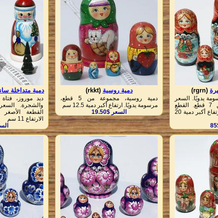
رة
(rgrn)
دمية روسية
(rkkt)
دمية متداخلة سانت
مة يدويًا. السعر
دمية روسية، مجموعة من 5 قطع،
ديد موروز، فتاة ا
للمجموعة الكاملة من 7 قطع. القطع
مرسومة يدويًا. ارتفاع أكبر دمية 12.5 سم
الأكبر تحتوي الأصغر. ارتفاع أكبر دمية 20
السعر $19.50
القطعة الأصغر 
الارتفاع 11 سم
السع