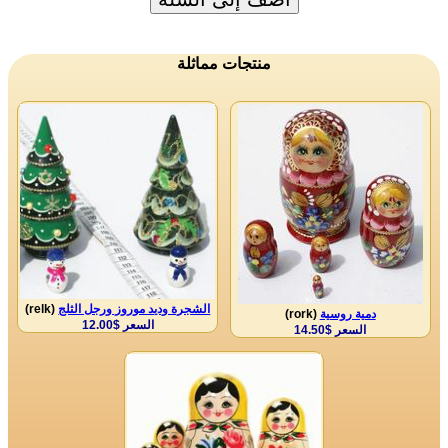
منتجات مماثلة
الشجرة وديد موروز ورجل الثلج
(relk)
دمية روسية
(rork)
السعر $12.00
السعر $14.50