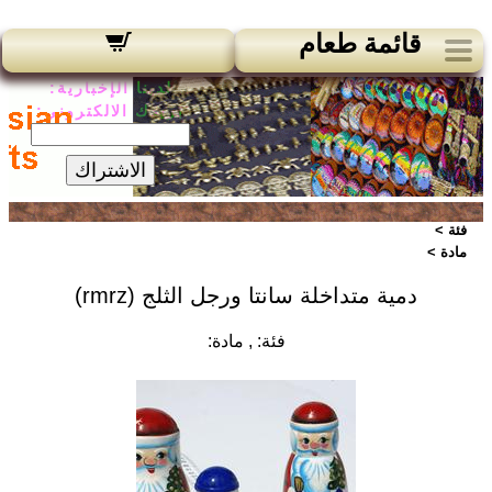
قائمة طعام
لدينا الإخبارية:
بريدك الالكتروني:
الاشتراك
فئة >
مادة >
دمية متداخلة سانتا ورجل الثلج (rmrz)
فئة:
, مادة: