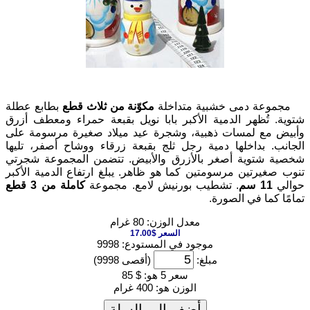
مجموعة دمى خشبية متداخلة
مكوّنة من ثلاث قطع
بطابع عطلة
توية. تُظهر الدمية الأكبر بابا نويل بقبعة حمراء ومعطف أزرق
أبيض مع لمسات ذهبية، وشجرة عيد ميلاد صغيرة مرسومة على
لجانب. بداخلها دمية رجل ثلج بقبعة زرقاء ووشاح أصفر، تليها
خصية شتوية أصغر بالأزرق والأبيض. تتضمن المجموعة شجرتي
نوب صغيرتين مرسومتين كما هو ظاهر. يبلغ ارتفاع الدمية الأكبر
والي
11 سم
. تشطيب بورنيش لامع. مجموعة
كاملة من 3 قطع
مامًا كما في الصورة.
معدل الوزن: 80 غرام
السعر $17.00
موجود في المستودع: 9998
مبلغ:
(أقصى 9998)
سعر 5 هو:
$ 85
الوزن هو:
400 غرام
أضف إلى السلة