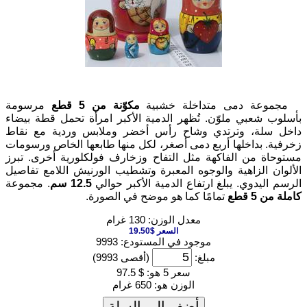
مجموعة دمى متداخلة خشبية
مكوّنة من 5 قطع
مرسومة
أسلوب شعبي ملوّن. تُظهر الدمية الأكبر امرأة تحمل قطة بيضاء
اخل سلة، وترتدي وشاح رأس أخضر وملابس وردية مع نقاط
خرفية. بداخلها أربع دمى أصغر، لكل منها طابعها الخاص ورسومات
ستوحاة من الفاكهة مثل التفاح وزخارف فولكلورية أخرى. تبرز
لألوان الزاهية والوجوه المعبرة وتشطيب الورنيش اللامع تفاصيل
لرسم اليدوي. يبلغ ارتفاع الدمية الأكبر حوالي
12.5 سم
. مجموعة
املة من 5 قطع
تمامًا كما هو موضح في الصورة.
معدل الوزن: 130 غرام
السعر $19.50
موجود في المستودع: 9993
مبلغ:
(أقصى 9993)
سعر 5 هو:
$ 97.5
الوزن هو:
650 غرام
أضف إلى السلة