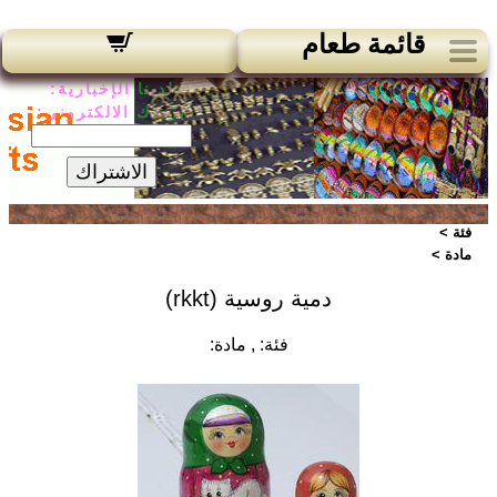
قائمة طعام
لدينا الإخبارية:
بريدك الالكتروني:
الاشتراك
فئة >
مادة >
دمية روسية (rkkt)
فئة:
, مادة: