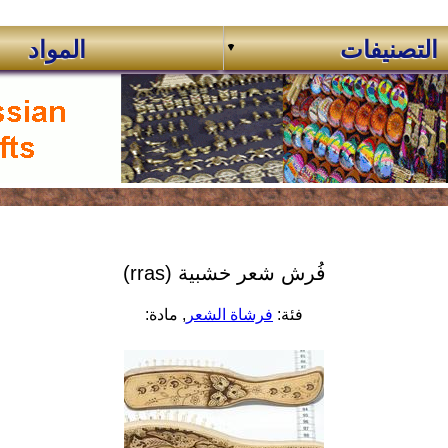
التصنيفات
المواد
فُرش شعر خشبية (rras)
فئة:
فرشاة الشعر
, مادة: