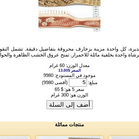
 كل واحدة مزينة بزخارف محروقة بتفاصيل دقيقة. تشمل النقوش زهور
اة واحدة بخلفية مائلة للاحمرار. تمنح عروق الخشب الظاهرة والحواف ا
معدل الوزن: 60 غرام
السعر $13.00
موجود في المستودع: 9980
مبلغ:
(أقصى 9980)
سعر 5 هو:
$ 65
الوزن هو:
300 غرام
أضف إلى السلة
منتجات مماثلة