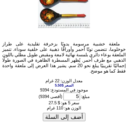
ملعقة خشبية مرسومة يدويًا بزخرفة تقليدية على طراز
وخلوما، تتضمن توتًا أحمر وأوراقًا ذهبية على خلفية سوداء. تتميز
لملعقة بوعاء دائري بلمسة نهائية لامعة ومقبض طويل مطلي باللون
لذهبي مع طرف أحمر. يُظهر المسطرة الظاهرة في الصورة طولًا
إجماليًا تقريبيًا يبلغ نحو 20 سم. يشير هذا العرض إلى ملعقة واحدة
قط كما هو موضح.
معدل الوزن: 22 غرام
السعر $5.50
موجود في المستودع: 9394
مبلغ:
(أقصى 9394)
سعر 5 هو:
$ 27.5
الوزن هو:
110 غرام
أضف إلى السلة