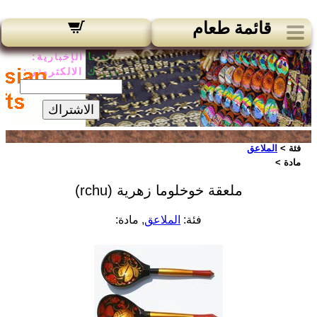
قائمة طعام
لدينا الإخبارية:
بريدك الالكتروني:
الاشتراك
فئة >
الملاعق
مادة >
ملعقة خوخلوما زهرية (rchu)
فئة:
الملاعق
, مادة: