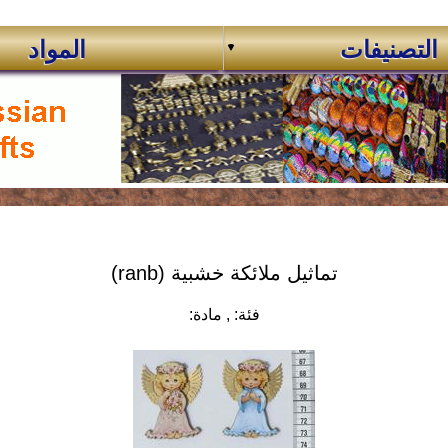
التصنيفات
المواد
تماثيل ملائكة خشبية (ranb)
فئة:
, مادة: