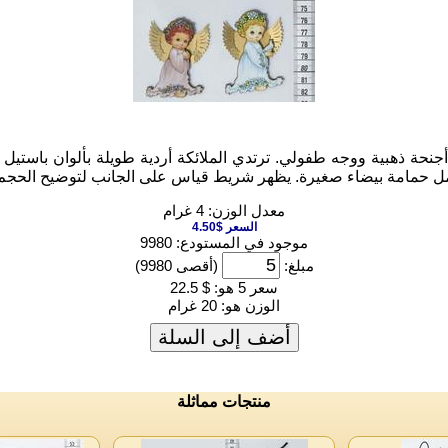
نحة ذهبية ووجه طفولي. ترتدي الملائكة أردية طويلة بألوان باستيل ن
حمل حمامة بيضاء صغيرة. يظهر شريط قياس على الجانب لتوضيح الحجم
معدل الوزن: 4 غرام
السعر $4.50
موجود في المستودع: 9980
مبلغ:
(أقصى 9980)
سعر 5 هو:
$ 22.5
الوزن هو:
20 غرام
أضف إلى السلة
منتجات مماثلة