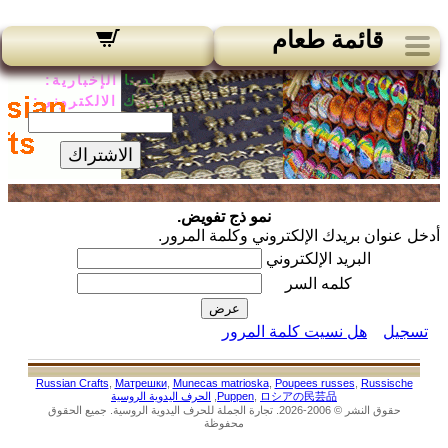
قائمة طعام
لدينا الإخبارية:
بريدك الالكتروني:
الاشتراك
نمو ذج تفويض.
دخل عنوان بريدك الإلكتروني وكلمة المرور.
البريد الإلكتروني
كلمه السر
تسجيل
هل نسيت كلمة المرور
Russian Crafts
,
Матрешки
,
Munecas matrioska
,
Poupees russes
,
Russische
ロシアの民芸品
,
Puppen
,
الحرف اليدوية الروسية
حقوق النشر © 2006-2026. تجارة الجملة للحرف اليدوية الروسية. جميع الحقوق
محفوظة